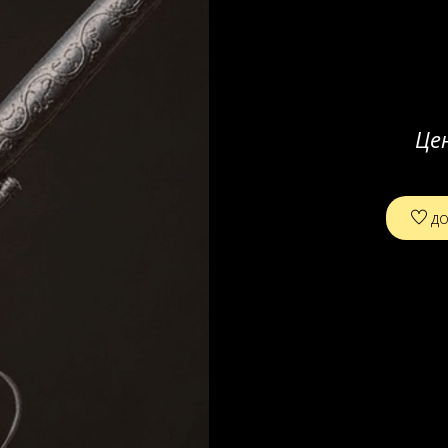
Це
до