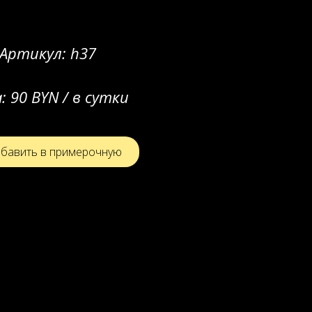
Артикул:
h37
а:
90 BYN / в сутки
бавить в примерочную