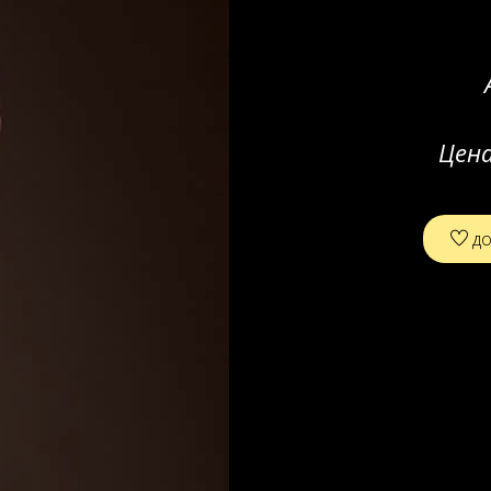
Цен
до