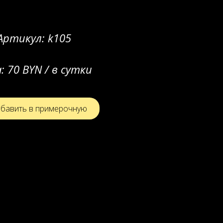
Артикул:
k105
а:
70 BYN / в сутки
бавить в примерочную