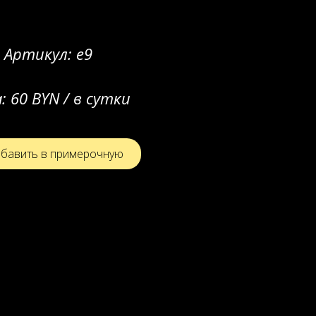
Артикул:
e9
а:
60 BYN / в сутки
бавить в примерочную