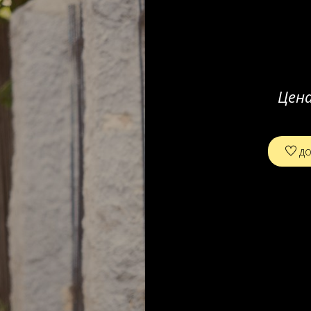
Цен
до